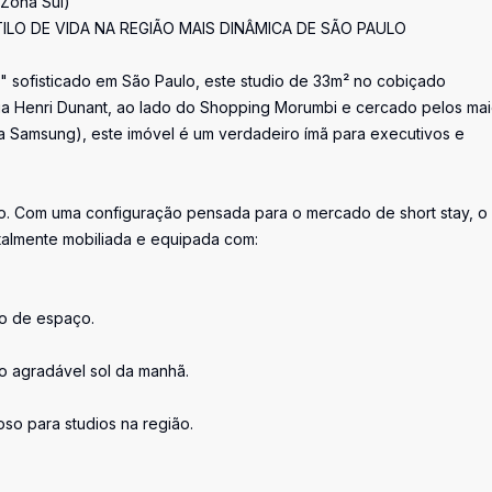
(Zona Sul)
TILO DE VIDA NA REGIÃO MAIS DINÂMICA DE SÃO PAULO
" sofisticado em São Paulo, este studio de 33m² no cobiçado
 Rua Henri Dunant, ao lado do Shopping Morumbi e cercado pelos ma
 Samsung), este imóvel é um verdadeiro ímã para executivos e
o. Com uma configuração pensada para o mercado de short stay, o
otalmente mobiliada e equipada com:
ão de espaço.
 o agradável sol da manhã.
oso para studios na região.