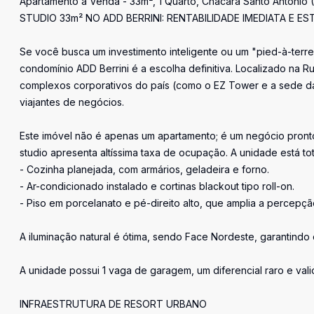
Apartamento à Venda - 33m², 1 Quarto, Chácara Santo Antônio 
STUDIO 33m² NO ADD BERRINI: RENTABILIDADE IMEDIATA E ES
Se você busca um investimento inteligente ou um "pied-à-terre
condomínio ADD Berrini é a escolha definitiva. Localizado na
complexos corporativos do país (como o EZ Tower e a sede da
viajantes de negócios.
Este imóvel não é apenas um apartamento; é um negócio pront
studio apresenta altíssima taxa de ocupação. A unidade está t
- Cozinha planejada, com armários, geladeira e forno.
- Ar-condicionado instalado e cortinas blackout tipo roll-on.
- Piso em porcelanato e pé-direito alto, que amplia a percepç
A iluminação natural é ótima, sendo Face Nordeste, garantindo
A unidade possui 1 vaga de garagem, um diferencial raro e vali
INFRAESTRUTURA DE RESORT URBANO