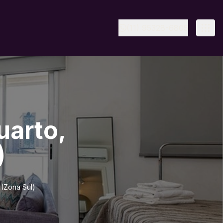
(11) 95328-6805
uarto,
)
 (Zona Sul)