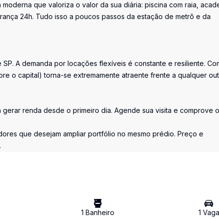
oderna que valoriza o valor da sua diária: piscina com raia, acad
gurança 24h. Tudo isso a poucos passos da estação de metrô e da
e SP. A demanda por locações flexíveis é constante e resiliente. Co
bre o capital) torna-se extremamente atraente frente a qualquer out
 gerar renda desde o primeiro dia. Agende sua visita e comprove 
idores que desejam ampliar portfólio no mesmo prédio. Preço e
.
1
Banheiro
1
Vag