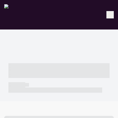
----- ----- -- ------ ---- ---- -- ----- -----
----- --- ------
----- -----
----- ----- -- ------ ---- ---- -- ----- ----- ----- --- ------