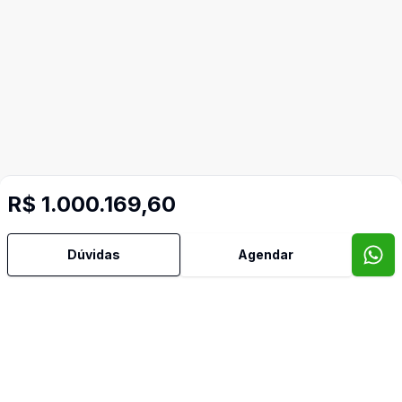
R$ 1.000.169,60
Dúvidas
Agendar
Imóveis semelhantes
Confira imóveis semelhantes
Cód:
RE48172
Comparar
Có