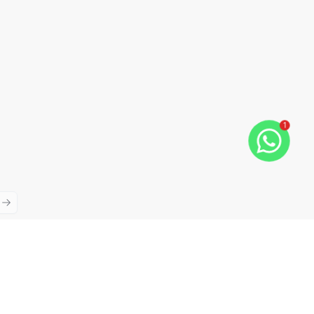
1
ious slide
Next slide
Cód:
RE38897
Comparar