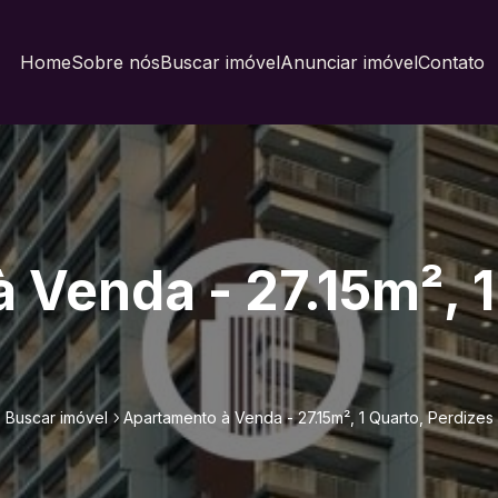
Home
Sobre nós
Buscar imóvel
Anunciar imóvel
Contato
 Venda - 27.15m², 1
Buscar imóvel
Apartamento à Venda - 27.15m², 1 Quarto, Perdizes