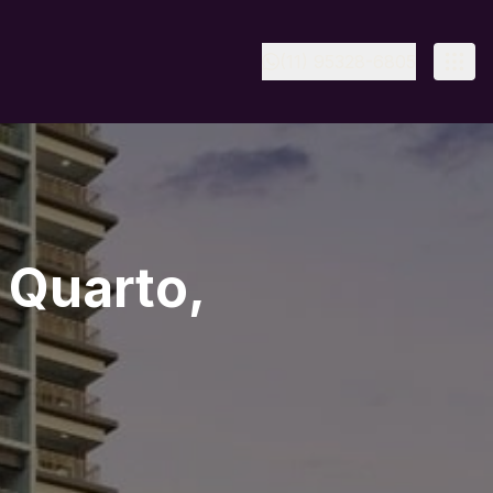
(11) 95328-6805
 Quarto,