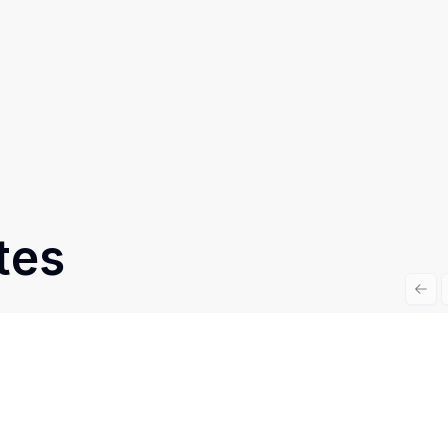
tes
Prev
Cód:
RE49166
Comparar