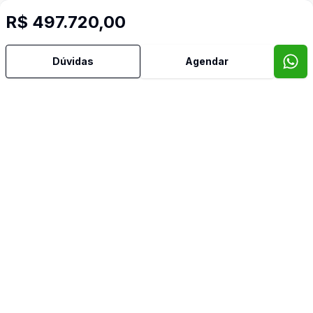
R$ 497.720,00
Dúvidas
Agendar
Imóveis semelhantes
Confira imóveis semelhantes
Cód:
RE56073
Comparar
Có