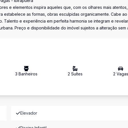
Vagas - Ibirapuera
res e elementos inspira aqueles que, com os olhares mais atentos,
ra estabelece as formas, obras esculpidas organicamente. Cabe ao
o. Talento e experiência em perfeita harmonia se integram e revel
rbana. Preço e disponibilidade do imóvel sujeitos a alteração sem 
3
Banheiro
s
2
Suíte
s
2
Vaga
Elevador
Piscina Infantil