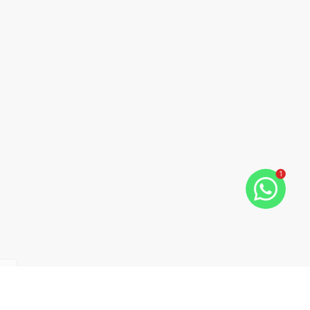
1
ious slide
Next slide