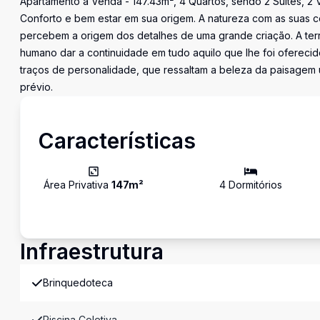
Apartamento à Venda - 147.43m², 4 Quartos, sendo 2 Suítes, 2 
Conforto e bem estar em sua origem. A natureza com as suas co
percebem a origem dos detalhes de uma grande criação. A ter
humano dar a continuidade em tudo aquilo que lhe foi oferecid
traços de personalidade, que ressaltam a beleza da paisagem u
prévio.
Características
Área Privativa
147
m²
4
Dormitório
s
Infraestrutura
Brinquedoteca
Piscina Coletiva