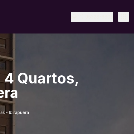
(11) 95328-6805
 4 Quartos,
era
as - Ibirapuera