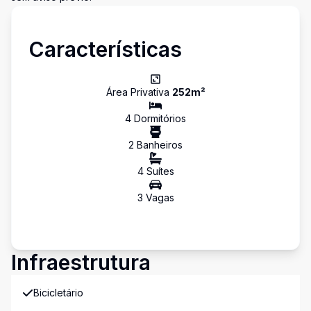
Características
Área Privativa
252
m²
4
Dormitório
s
2
Banheiro
s
4
Suíte
s
3
Vaga
s
Infraestrutura
Bicicletário