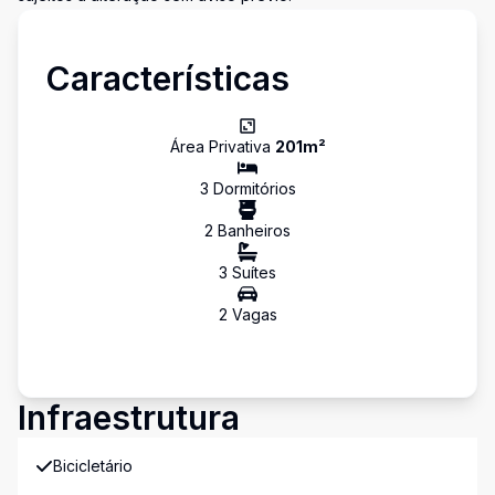
Características
Área Privativa
201
m²
3
Dormitório
s
2
Banheiro
s
3
Suíte
s
2
Vaga
s
Infraestrutura
Bicicletário